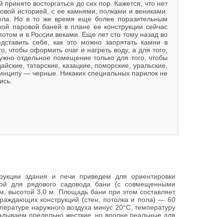
й принято восторгаться до сих пор. Кажется, что нет
ковой историей, с ее камнями, полками и вениками:
дела. Но в то же время еще более поразительным
ской паровой баней в плане ее конструкции сейчас
 потом и в России веками. Еще лет сто тому назад во
ставить себе, как это можно запрятать камни в
о, чтобы оформить очаг и нагреть воду, а для того,
нужно отдельное помещение только для того, чтобы
айские, татарские, казацкие, поморские, уральские,
инципу — черные. Никаких специальных парилок не
ись.
рукции здания и печи приведем для ориентировки
шой для рядового садовода бани (с совмещенными
м, высотой 3,0 м. Площадь бани при этом составляет
граждающих конструкций (стен, потолка и пола) — 60
пературе наружного воздуха минус 20°С, температуру
ладываем предельно жесткие, но вполне реальные для