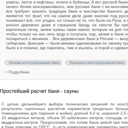
ухваты, лапти и кафтаны, телеги и бубенцы. А вот русской бане
ничего более консервативного, чем русская баня с ее многове
все требуют хранить традиции бани и мастерство банного 
является тот факт, что на самом деле даже знатоки под рус
понимают всё, что угодно, но только не то, что было на Руси, а
многих деревнях даже в страшном бреду не смогли бы пред
кирпичную печку, зачем нужны такие камни, которые не для тог
чтобы только на них лить воду и получать пар, зачем в бане 
попариться с веником... Все деревенские бани в России — валд
сибирские, финские — были веками одинаковыми по своему пр
было и в помине, где парились, там и мылись, а порой и одевал
Основы конструирования бани
Принципы конструирования бань
Подробнее
о Основы конструирования бани
Простейший расчет бани - сауны
С целью дальнейшего выбора технических решений по конст
результаты оценочных расчетов параметров предельно боль
помещениями для парения и мойки) длиной 4,0 м, шириной 2,5 
10 квадратных метров, объем 30 кубических метров, площадь о
квадратных метров. Предположим, что топим баню зимой при тем
в бане доводим до 100°С, то есть климатические параметры зак