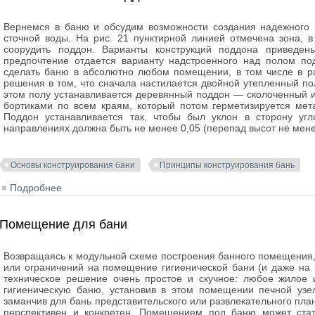
Вернемся в баню и обсудим возможности создания надежного 
сточной воды. На рис. 21 пунктирной линией отмечена зона, 
соорудить поддон. Варианты конструкций поддона приведены
предпочтение отдается варианту надстроенного над полом подд
сделать баню в абсолютно любом помещении, в том числе в ра
решения в том, что сначала настилается двойной утепленный пол
этом полу устанавливается деревянный поддон — сколоченный 
бортиками по всем краям, который потом герметизируется ме
Поддон устанавливается так, чтобы был уклон в сторону уг
направлениях должна быть не менее 0,05 (перепад высот не мене
Основы конструирования бани
Принципы конструирования бань
Подробнее
о Банная мебель на поддоне
Помещение для бани
Возвращаясь к модульной схеме построения банного помещения,
или ограничений на помещение гигиенической бани (и даже на
техническое решение очень простое и скучное: любое жилое
гигиеническую баню, установив в этом помещении печной узе
заманчив для бань представительского или развлекательного план
перспективен и конкретен. Помещением под баню может ста