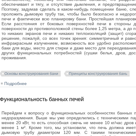
обеспечивает и тягу, и отсутствие дымления, и предотвращени
Поэтому, задумав сделать в каком-нибудь помещении баню, сле
проложить дымовую трубу так, чтобы было безопасно и недорог
печи и фактически всю планировку бани. Простейшая планиров
Если расстояния от боковых поверхностей печи в стороны д
поверхности до противоположной стены более 1,25 метра, а до п
то никаких экранов печи и никаких теплоизоляций (защит) сго
решение, пожалуй, со всех точек зрения: симметричный и равн
инфракрасным излучением, возможность все удобно расположить
баки для воды, место для стирки и даже место для переодевани
других функциональных потребностей (сушки белья, дров, дос
проживания.
Основы конструирования бани
Принципы конструирования бань
Подробнее
о Пожарная безопасность банных печей
Функциональность банных печей
Перейдем к вопросу о функциональных особенностях банных п
недоразумения. Выше мы уже определились с техническими па
менее 20 кВт, то есть способная сжечь не менее 10 кг/час др
менее 1 м². Кроме того, мы установили, что печь должна име
дымовую трубу диаметром 120 мм. С такими техническими