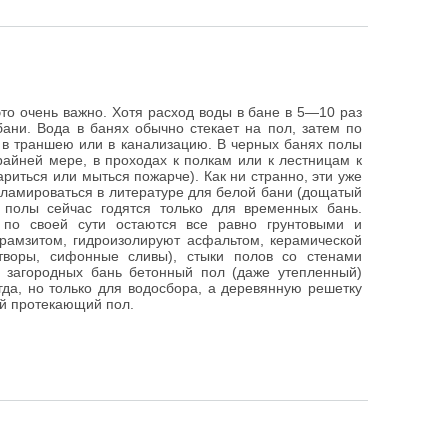
это очень важно. Хотя расход воды в бане в 5—10 раз
бани. Вода в банях обычно стекает на пол, затем по
, в траншею или в канализацию. В черных банях полы
райней мере, в проходах к полкам или к лестницам к
иться или мыться пожарче). Как ни странно, эти уже
кламироваться в литературе для белой бани (дощатый
 полы сейчас годятся только для временных бань.
 по своей сути остаются все равно грунтовыми и
рамзитом, гидроизолируют асфальтом, керамической
творы, сифонные сливы), стыки полов со стенами
 загородных бань бетонный пол (даже утепленный)
гда, но только для водосбора, а деревянную решетку
й протекающий пол.