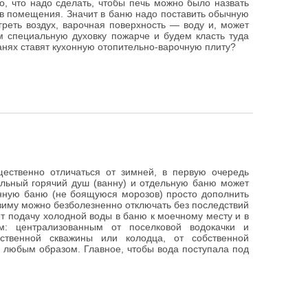
о, что надо сделать, чтобы печь можно было назвать
ев помещения. Значит в баню надо поставить обычную
греть воздух, варочная поверхность — воду и, может
ем специальную духовку пожарче и будем класть туда
банях ставят кухонную отопительно-варочную плиту?
ественно отличаться от зимней, в первую очередь
льный горячий душ (ванну) и отдельную баню может
зонную баню (не боящуюся морозов) просто дополнить
иму можно безболезненно отключать без последствий
т подачу холодной воды в баню к моечному месту и в
м: централизованным от поселковой водокачки и
ственной скважины или колодца, от собственной
й любым образом. Главное, чтобы вода поступала под