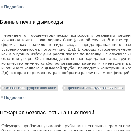
Подробнее
о Проект недорогой банной кабины
Банные печи и дымоходы
Перейдем от общеметодических вопросов к реальным решен
Исходная точка — очаг черной бани (дымной сауны). Это костер
формы, как правило в виде свода, предотвращающего раз
устремляющегося к потолку (рис. 2,а). В хорошо устроенной чер
как и в курных избах дым расстилается по потолку, не опускаясь
окно или дверь. Очаг выкладывается непосредственно на грунт
количество нижних слабопрогреваемых камней и уменьшить раз
кирпичного колпака с дымовой трубой приводит к конструкции из
2,в), которая в громадном разнообразии различных модификаций 
Основы конструирования бани
Принципы конструирования бань
Подробнее
о Банные печи и дымоходы
Пожарная безопасность банных печей
Обсуждая проблемы дымовой трубы, мы невольно перемешали в
безопасность), поскольку они настолько связаны, что раздел