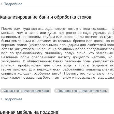
Подробнее
о Водопровод и душ в бане
Канализирование бани и обработка стоков
Посмотрим, куда вся эта вода потечет потом с тела человека — 
меньше, чем в ванне или душе, все равно ее надо удалить из 
наклонным плоскостям, трубам или через щели стекает на грунт
были земляными с настилом из тесаных бревен или досок, по к
верхним полам («антресольным» площадкам для любителей попар
лет сто как устаревшие решения земляных полов продолжают ре
пол по трамбованному глиняному полу). Ясно, что земляные
Бетонные полы обеспечивают чистоту дощатого настила, но
холодными. В общественных банях бетонные полы утепляют ке
плиткой, профилируют для стока воды в трапы (водяные за
герметизируют. Для периодически работающих индивидуальных
слишком холоден, особенно зимой. Поэтому его используют ино
поднимают повыше над бетонным полом и превращают в дощаты
Основы конструирования бани
Принципы конструирования бань
Подробнее
о Канализирование бани и обработка стоков
Банная мебель на поддоне