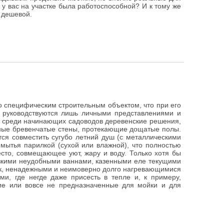
 у вас на участке была работоспособной? И к тому же
 дешевой.
о специфическим строительным объектом, что при его
и руководствуются лишь личными представлениями и
 среди начинающих садоводов деревенские решения,
ные бревенчатые стены, протекающие дощатые полы.
ся совместить сугубо летний душ (с металлическими
мытья парилкой (сухой или влажной), что полностью
сто, совмещающее уют, жару и воду. Только хотя бы
ьзкими неудобными ваннами, казенными еле текущими
ок, ненадежными и неимоверно долго нагревающимися
и, где негде даже присесть в тепле и, к примеру,
шие или вовсе не предназначенные для мойки и для