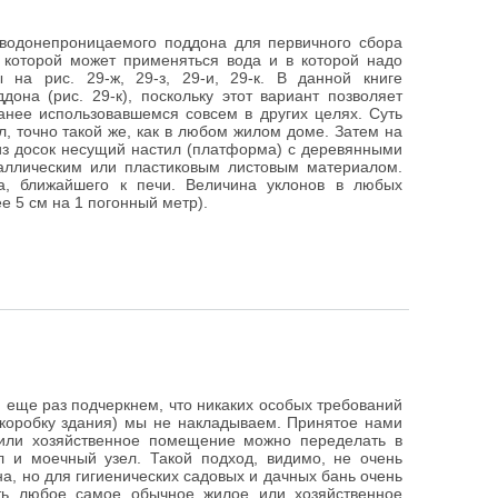
водонепроницаемого поддона для первичного сбора
в которой может применяться вода и в которой надо
 на рис. 29-ж, 29-з, 29-и, 29-к. В данной книге
она (рис. 29-к), поскольку этот вариант позволяет
нее использовавшемся совсем в других целях. Суть
, точно такой же, как в любом жилом доме. Затем на
из досок несущий настил (платформа) с деревянными
таллическим или пластиковым листовым материалом.
ла, ближайшего к печи. Величина уклонов в любых
е 5 см на 1 погонный метр).
 еще раз подчеркнем, что никаких особых требований
 коробку здания) мы не накладываем. Принятое нами
 или хозяйственное помещение можно переделать в
л и моечный узел. Такой подход, видимо, не очень
а, но для гигиенических садовых и дачных бань очень
ть любое самое обычное жилое или хозяйственное