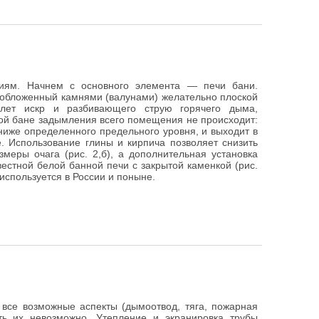
иям. Начнем с основного элемента — печи бани.
, обложенный камнями (валунами) желательно плоской
лет искр и разбивающего струю горячего дыма,
ной бане задымления всего помещения не происходит:
 ниже определенного предельного уровня, и выходит в
е. Использование глины и кирпича позволяет снизить
меры очага (рис. 2,б), а дополнительная установка
вестной белой банной печи с закрытой каменкой (рис.
используется в России и поныне.
се возможные аспекты (дымоотвод, тяга, пожарная
ить их невозможно. Утепление и экранировка трубы