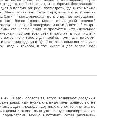
е конденсатообразования, и пожарную безопасность.
дует в первую очередь посмотреть, где и как можно
о. Место установки трубы определит место установи
ка бани — металлическая печь в центре помещения.
о стен более одного метра, от лицевой топочной
отолка от верхней поверхности печи более 1,2 метра,
раемых стен помещения не требуется. Это идеальное
омерный прогрев всех стен и потолка, в том числе и
 вокруг печи (место для мойки, полки для парилки,
я и хранения одежды). Удобно такое помещение и для
ок, ягод и грибов), в том числе и для временного
ечей. В этой области зачастую возникают досадные
раметрами: нам нужна стальная печь мощностью не
ов и имеющая площадь наружных стенок топливника не
ть экраны и желательно утепленную экранированную
 параметрами можно изготовить сотни различных