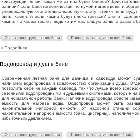
конструкций печей: какая же из них будет банной? Действительн
банной? Если баня гигиеническая, то нужен нагрев воды и обогр
универсальную отопительно-варочную плиту: стенки печи будут 
быть, камни. А если камни будут плохо греться? Значит сдела
камни. Но как же так, мы ведь хотим настоящую баню, а разве в 
Основы конструирования бани
Принципы конструирования бань
Подробнее
о Функциональность банных печей
Водопровод и душ в бане
Современная летняя баня для дачника и садовода может сущ
наличием водопровода и возможностью организации душа. Отде
позволить себе не каждый садовод, так что лучше всего всесе
сезонными водопроводными и душевыми системами, которые на з
для нормальной работы бани. Наличие водопровода обеспечивае
емкость для нагрева воды. Водопровод может быть разны
накопительной напорной емкости, от насосной станции соб
накопительной напорной емкости (бака, цистерны), наполняемо
избыточным давлением.
Основы конструирования бани
Принципы конструирования бань