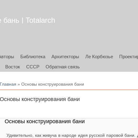
бань | Totalarch
Авторы
Библиотека
Архитекторы
Ле Корбюзье
Проекти
Восток
СССР
Обратная связь
Вы здесь
Главная
» Основы конструирования бани
Основы конструирования бани
Основы конструирования бани
Удивительно, как живуча в народе идея русской паровой бани.