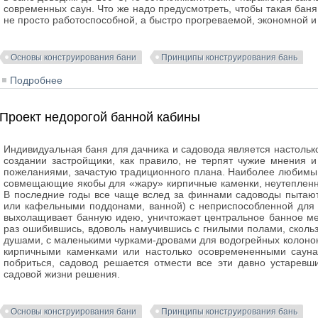
современных саун. Что же надо предусмотреть, чтобы такая баня
не просто работоспособной, а быстро прогреваемой, экономной и
Основы конструирования бани
Принципы конструирования бань
Подробнее
о Простейший расчет бани - сауны
Проект недорогой банной кабины
Индивидуальная баня для дачника и садовода является настольк
создании застройщики, как правило, не терпят чужие мнения 
пожеланиями, зачастую традиционного плана. Наиболее любимы
совмещающие якобы для «жару» кирпичные каменки, неутеплен
В последние годы все чаще вслед за финнами садоводы пытают
или кафельными поддонами, ванной) с неприспособленной для 
выхолащивает банную идею, уничтожает центральное банное ме
раз ошибившись, вдоволь намучившись с гнилыми полами, скол
душами, с маленькими чурками-дровами для водогрейных колон
кирпичными каменками или настолько осовремененными саунам
побриться, садовод решается отмести все эти давно устарев
садовой жизни решения.
Основы конструирования бани
Принципы конструирования бань