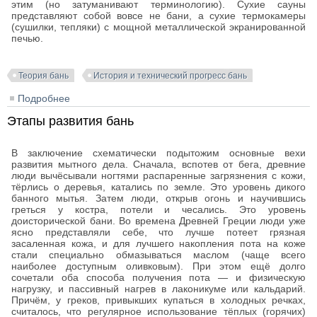
этим (но затуманивают терминологию). Сухие сауны
представляют собой вовсе не бани, а сухие термокамеры
(сушилки, тепляки) с мощной металлической экранированной
печью.
Теория бань
История и технический прогресс бань
Подробнее
о Сауны
Этапы развития бань
В заключение схематически подытожим основные вехи
развития мытного дела. Сначала, вспотев от бега, древние
люди вычёсывали ногтями распаренные загрязнения с кожи,
тёрлись о деревья, катались по земле. Это уровень дикого
банного мытья. Затем люди, открыв огонь и научившись
греться у костра, потели и чесались. Это уровень
доисторической бани. Во времена Древней Греции люди уже
ясно представляли себе, что лучше потеет грязная
засаленная кожа, и для лучшего накопления пота на коже
стали специально обмазываться маслом (чаще всего
наиболее доступным оливковым). При этом ещё долго
сочетали оба способа получения пота — и физическую
нагрузку, и пассивный нагрев в лаконикуме или кальдарий.
Причём, у греков, привыкших купаться в холодных речках,
считалось, что регулярное использование тёплых (горячих)