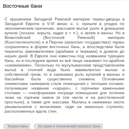
Восточные бани
С крушением Западной Римской империи термы-дворцы в
Западной Европе в V-VI веках н. э. пришли в упадок по
экономическим причинам, массовое мытьё ушло в домашние
купели (лохани, корыта, кадки и т. п.), а затем в ванны. Но в
Византийской (Восточной Римской) империи
(Константинополе) и в Персии (иранских государствах) термы
сохранялись в форме восточных бань, а впоследствии были
переняты завоевателями (арабами и тюрками) и дожили до
наших дней. В Европе они известны под названием турецких
бань, но в последнее время их всё чаще называют по-арабски
«хаммамами». Поскольку по мусульманским представлениям
мытьё в стоячей воде было эквивалентно мытью в
собственной грязи, то в хаммамах роль купаний в ваннах и
бассейнах была существенно снижена. Основными
элементами хаммамов стали помещения с теплыми полами,
получившие название «хараре», с горячими каменными
столами — платформами посреди помещения для потения
лежа на горячем камне (в том числе и на расстеленной
простыни), а также для массажа. Мылись в хаммамах около
умывальников с мочалками, сидя на каменных ступенях,
расположенных вдоль стен.
Теория бань
История и технический прогресс бань