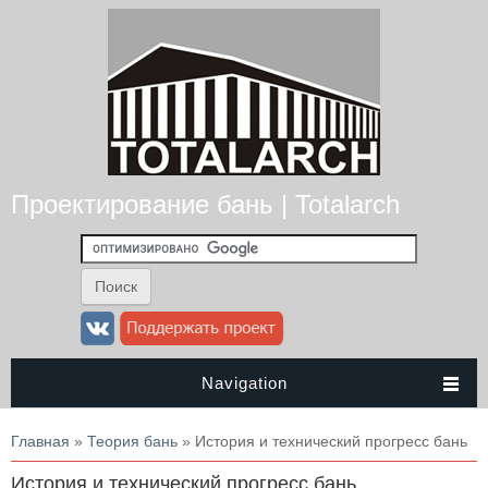
Проектирование бань | Totalarch
Navigation
Вы здесь
Главная
»
Теория бань
» История и технический прогресс бань
История и технический прогресс бань