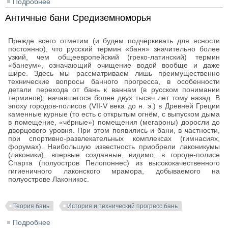
Подробнее
о Технический закон исторического развития бань
Античные бани Средиземноморья
Прежде всего отметим (и будем подчёркивать для ясности
постоянно), что русский термин «баня» значительно более
узкий, чем общеевропейский (греко-латинский) термин
«банеум», означающий очищение водой вообще и даже
шире. Здесь мы рассматриваем лишь преимущественно
технические вопросы банного прогресса, в особенности
детали перехода от бань к ваннам (в русском понимании
терминов), начавшегося более двух тысяч лет тому назад. В
эпоху городов-полисов (VII-V века до н. э.) в Древней Греции
каменные курные (то есть с открытым огнём, с выпуском дыма
в помещение, «чёрные») помещения (мегароны) доросли до
дворцового уровня. При этом появились и бани, в частности,
при спортивно-развлекательных комплексах (гимнасиях,
форумах). Наибольшую известность приобрели лаконикумы
(лаконики), впервые созданные, видимо, в городе-полисе
Спарта (полуостров Пелопоннес) из высококачественного
гигиеничного лаконского мрамора, добываемого на
полуострове Лаконикос.
Теория бань
История и технический прогресс бань
Подробнее
о Античные бани Средиземноморья