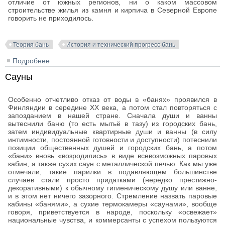
отличие от южных регионов, ни о каком массовом
строительстве жилья из камня и кирпича в Северной Европе
говорить не приходилось.
Теория бань
История и технический прогресс бань
Подробнее
о Русские бани
Сауны
Особенно отчетливо отказ от воды в «банях» проявился в
Финляндии в середине XX века, а потом стал повторяться с
запозданием в нашей стране. Сначала души и ванны
вытеснили баню (то есть мытьё в тазу) из городских бань,
затем индивидуальные квартирные души и ванны (в силу
интимности, постоянной готовности и доступности) потеснили
позиции общественных душей и городских бань, а потом
«бани» вновь «возродились» в виде всевозможных паровых
кабин, а также сухих саун с металлической печью. Как мы уже
отмечали, такие парилки в подавляющем большинстве
случаев стали просто придатками (нередко престижно-
декоративными) к обычному гигиеническому душу или ванне,
и в этом нет ничего зазорного. Стремление назвать паровые
кабины «банями», а сухие термокамеры «саунами», вообще
говоря, приветствуется в народе, поскольку «освежает»
национальные чувства, и коммерсанты с успехом пользуются