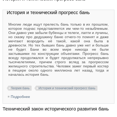
История и технический прогресс бань
Многие люди ищут прелесть бань только в их прошлом,
которое подчас представляется им чем-то незыблемым.
Они давно уже забыли бубенцы и телеги, лапти и лучины,
но сказку про дедушкину баню отчего-то помнят и даже
мечтают возродить её такой, какой она была в
древности. Но тех бывших бань давно уже нет и больше
не будет. Бани во всем мире никогда не были
застывшими по конструкции объектами. Прогресс бань
всюду продолжался и будет продолжаться непрерывно
тысячелетиями, причем строго вслед за прогрессом
жилищного строительства. Человек зажег первый костер
в пещере около одного миллиона лет назад, тогда и
началась история бань.
Теория бань
История и технический прогресс бань
Подробнее
о История и технический прогресс бань
Технический закон исторического развития бань