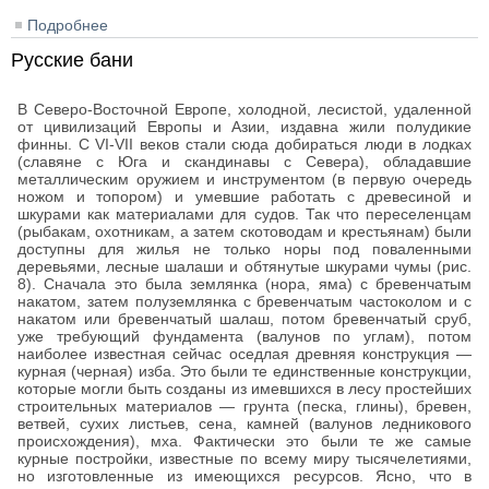
Подробнее
о Восточные бани
Русские бани
В Северо-Восточной Европе, холодной, лесистой, удаленной
от цивилизаций Европы и Азии, издавна жили полудикие
финны. С VI-VII веков стали сюда добираться люди в лодках
(славяне с Юга и скандинавы с Севера), обладавшие
металлическим оружием и инструментом (в первую очередь
ножом и топором) и умевшие работать с древесиной и
шкурами как материалами для судов. Так что переселенцам
(рыбакам, охотникам, а затем скотоводам и крестьянам) были
доступны для жилья не только норы под поваленными
деревьями, лесные шалаши и обтянутые шкурами чумы (рис.
8). Сначала это была землянка (нора, яма) с бревенчатым
накатом, затем полуземлянка с бревенчатым частоколом и с
накатом или бревенчатый шалаш, потом бревенчатый сруб,
уже требующий фундамента (валунов по углам), потом
наиболее известная сейчас оседлая древняя конструкция —
курная (черная) изба. Это были те единственные конструкции,
которые могли быть созданы из имевшихся в лесу простейших
строительных материалов — грунта (песка, глины), бревен,
ветвей, сухих листьев, сена, камней (валунов ледникового
происхождения), мха. Фактически это были те же самые
курные постройки, известные по всему миру тысячелетиями,
но изготовленные из имеющихся ресурсов. Ясно, что в