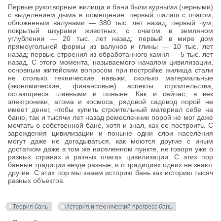
Первые рукотворные жилища и бани были курными (черными)
с выделением дыма в помещение: первый шалаш с очагом,
обложенным валунами — 380 тыс. лет назад; первый чум,
покрытый шкурами животных, с очагом в земляном
углублении — 20 тыс. лет назад; первый в мире дом
прямоугольной формы из валунов и глины — 10 тыс. лет
назад; первые строения из обработанного камня — 5 тыс. лет
назад. С этого момента, называемого началом цивилизации,
основным житейским вопросом при постройке жилища стали
не столько технические навыки, сколько материальные
(экономические, финансовые) аспекты строительства,
остающиеся главными и поныне. Как и сейчас, в век
электроники, атома и космоса, рядовой садовод порой не
имеет денег, чтобы купить строительный материал себе на
баню, так и тысячи лет назад ремесленник порой не мог даже
мечтать о собственной бане, хотя и знал, как ее построить. С
зарождения цивилизации и поныне одни слои населения
могут даже не догадываться, как моются другие с иным
достатком даже в том же населенном пункте, не говоря уже о
разных странах и разных очагах цивилизации. С этих пор
банные традиции везде разные, и о традициях одних не знают
другие. С этих пор мы знаем историю бань как историю тысяч
разных объектов.
Теория бань
История и технический прогресс бань