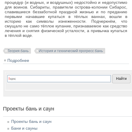
процедур (и водных, и воздушных) недостойно и недопустимо
для воинов. Сибариты, правители острова-колонии Сибарос,
славившиеся беззаботной праздной жизнью и по преданию
первыми начавшие купаться в тёплых ваннах, вошли в
историю как символы изнеженности. Подчеркнём, что
смущало не само тёплое купание, признаваемое как средство
лечения и снятия физической усталости, а привычка купаться
в тёплой воде.
Теория бань
История и технический прогресс бань
Подробнее
о Этапы развития бань
Проекты бань и саун
Проекты бань и саун
Бани и сауны