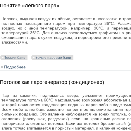
Понятие «лёгкого пара»
Человек, выдыхая воздух их лёгких, оставляет в носоглотке и тра
полностью насыщенного паром при температуре 36°С. Рассмот
воздух, но с иной температурой, например, 90°С, и перемеш
температурой 36°С. Для анализа воспользуемся графиком на ри
смешивания пара с сухим воздухом, и перестроим его применит
влажностями.
Теория бань
Белые паровые бани
Подробнее
о Понятие «лёгкого пара»
Потолок как парогенератор (кондиционер)
Пар из каменки, поднимаясь вверх, увлажняет преимущест
температуре потолка 60°С максимально возможная абсолютная вла
которой начинается конденсация водяных паров либо в виде тума
Всем любителям бань известно неприятное явление капания горя
сильных поддачах. Это явление наблюдается на зонах потолка, 
оголовках (распушках, разделках) печи, на крашеных досках п
непористых элементах потолка. Если же потолок бревенчатый 
влага тотчас впитывается в пористый материал, и капания конден