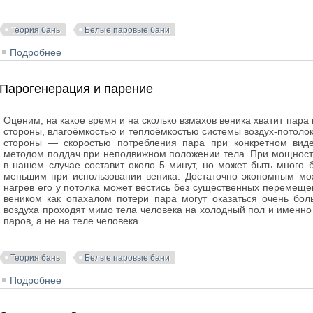
Теория бань
Белые паровые бани
Подробнее
о Потолок как парогенератор (кондиционер)
Парогенерация и парение
Оценим, на какое время и на сколько взмахов веника хватит пара
стороны, влагоёмкостью и теплоёмкостью системы воздух-потолок 
стороны — скоростью потребления пара при конкретном вид
методом поддач при неподвижном положении тела. При мощности
в нашем случае составит около 5 минут, но может быть много
меньшим при использовании веника. Достаточно экономным мо
нагрев его у потолка может вестись без существенных перемещен
веником как опахалом потери пара могут оказаться очень бол
воздуха проходят мимо тела человека на холодный пол и именн
паров, а не на теле человека.
Теория бань
Белые паровые бани
Подробнее
о Парогенерация и парение