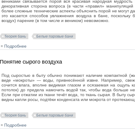
вениками связывается порой вся красивая народная мудрость 
декоративная сторона вопроса (в части «правил» манипуляций 
более сложные технические аспекты объяснить порой не могут д
это касается способов увлажнения воздуха в бане, поскольку 
воздух) парение (в том числе и веником) невозможно.
Теория бань
Белые паровые бани
Подробнее
о Увлажнение воздуха паром
Понятие сырого воздуха
Под сыростью в быту обычно понимают наличие компактной (жи
виде «мокроты» — воды, привнесённой извне. Например, свеж
сочится влага, вполне видимая глазом и осязаемая на ощупь к
потолок) до предела намочить водой так, чтобы вода больше не 
Если при отжатии из ткани течёт вода, то ткань сырая. В быту 
видны капли росы, подтёки конденсата или мокрота от протекающ
Теория бань
Белые паровые бани
Подробнее
о Понятие сырого воздуха