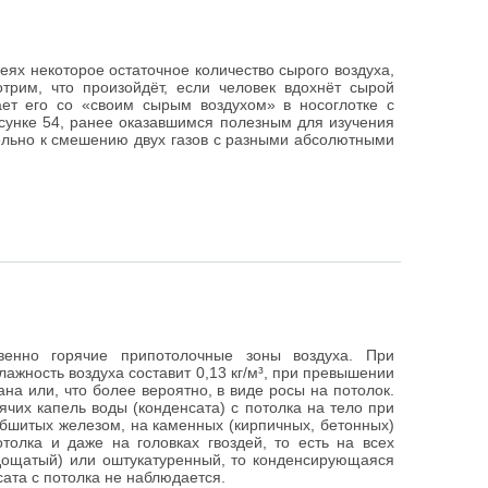
хеях некоторое остаточное количество сырого воздуха,
рим, что произойдёт, если человек вдохнёт сырой
ает его со «своим сырым воздухом» в носоглотке с
сунке 54, ранее оказавшимся полезным для изучения
ельно к смешению двух газов с разными абсолютными
венно горячие припотолочные зоны воздуха. При
жность воздуха составит 0,13 кг/м³, при превышении
на или, что более вероятно, в виде росы на потолок.
чих капель воды (конденсата) с потолка на тело при
обшитых железом, на каменных (кирпичных, бетонных)
отолка и даже на головках гвоздей, то есть на всех
(дощатый) или оштукатуренный, то конденсирующаяся
сата с потолка не наблюдается.