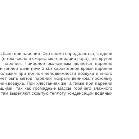
 в бане при парении. Это время определяется, с одной
(в том числе и скоростью генерации пара), а с другой
е парения. Наиболее экономным является парение
 теплоотдачи печи 2 кВт характерное время парения
 большим при полной неподвижности воздуха и много
жет быть метод парения мокрым веником, поскольку
ий воздуха. При хлестаниях же, а также при парении
ьшими, так как громадные массы горячего влажного
о там выделяют скрытую теплоту конденсации водяных