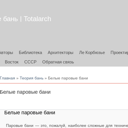
бань | Totalarch
Авторы
Библиотека
Архитекторы
Ле Корбюзье
Проекти
Восток
СССР
Обратная связь
Вы здесь
Главная
»
Теория бань
» Белые паровые бани
Белые паровые бани
Белые паровые бани
Паровые бани — это, пожалуй, наиболее сложные для техниче