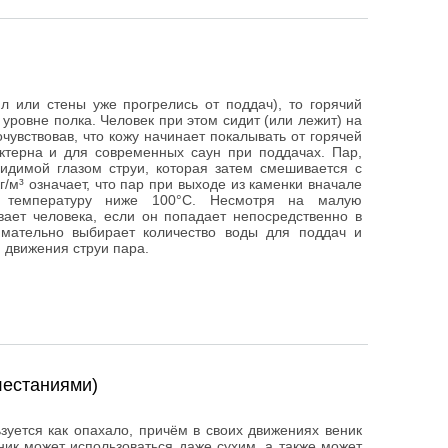
л или стены уже прогрелись от поддач), то горячий
уровне полка. Человек при этом сидит (или лежит) на
очувствовав, что кожу начинает покалывать от горячей
ктерна и для современных саун при поддачах. Пар,
димой глазом струи, которая затем смешивается с
г/м³ означает, что пар при выходе из каменки вначале
т температуру ниже 100°С. Несмотря на малую
вает человека, если он попадает непосредственно в
имательно выбирает количество воды для поддач и
 движения струи пара.
лестаниями)
уется как опахало, причём в своих движениях веник
еник может использоваться даже сухим, а также может