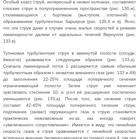
Особый класс струй, интересный в низких колпаках, составляют
плоские струи в полуограниченном пространстве (рис. 130,ж),
сталкивающиеся с бортиком (выступом, плотиной) с
образованием турбулентных барьеров (рис. 135,б и в). Ясно,
что эти струи даже в случае очень малых скоростей в режиме
ламинарности далеки от идеальных течений Вернулли (рис.
133,в).
Тупиковая турбулентная струя в замкнутой полости (сосуде,
ёмкости) развивается следующим образом (рис. 133,а).
Сначала ламинарный поток 1 расширяется самым обычным
турбулентным образом с захватом внешнего газа (рис. 132 и 49)
до заполнения 22-25% площади поперечного сечения
ограничивающей полости. Затем струя уже начинает
чувствовать стеснение 10, и угол её расширения постепенно
уменьшается (рис. 133,а). После того, как сечение струи
составит 42-45% площади поперечного сечения струи,
подтекание (захват) окружающего газа в струю становится
практически невозможным из-за, как иногда говорят,
«увеличенного сопротивления». Имеется в виду, что линейная
скорость газов в струе сравнивается с линейной скоростью
встречных внешних (возвращающихся из тупика) газов 4, так что