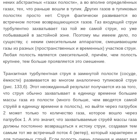
неких абстрактных «газах полости», а во вполне определённых
газах, тех, что раньше вошли в тупик. Других газов в тупиковых
полостях просто нет. Струя фактически развивается во
встречном потоке возвращающихся газов. Газ входящей струи
турбулентно захватывает газ той же самой струи, но уже
побывавшей в застойной зоне. Поэтому мы имеем дело, по
существу, с неким смесительным аппаратом, смешивающим
газы из разных (пространственных и временных) участков струи.
Любая полость является смесительной, причём, чем полость
крупнее, тем больше проявляется это смешение.
Транзитная турбулентная струя в замкнутой полости (сосуде,
ёмкости) развивается во многом аналогично тупиковой струе
(рис. 133,б). Этот неожиданный результат получается из-за того,
что струя обычно захватывает в единицу времени большие
массы газа из полости (много больше, чем вводятся самой
струёй в единицу времени в полость), но выйти через патрубок
2 может только то количество газа, которое вошло через
патрубок 1. А это значит, что захватываемые струёй массы газа
должны постоянно возвращаться к истоку струи, создавая тем
самым тот же встречный поток 4 (ветер), который характерен и
для тупиковых струй. Если полость очень длинная и имеет вид