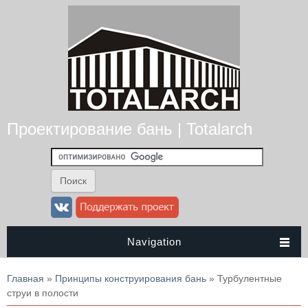
Проектирование бань | Totalarch
Navigation
Вы здесь
Главная
»
Принципы конструирования бань
» Турбулентные
струи в полости