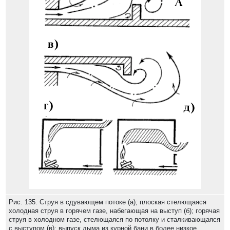
Рис. 135. Струя в сдувающем потоке (а); плоская стелющаяся
холодная струя в горячем газе, набегающая на выступ (б); горячая
струя в холодном газе, стелющаяся по потолку и сталкивающаяся
с выступом (в); выпуск дыма из курной бани в более низкое