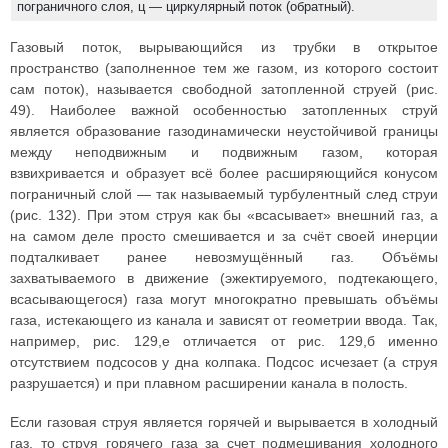
пограничного слоя, ц — циркулярный поток (обратный).
Газовый поток, вырывающийся из трубки в открытое
пространство (заполненное тем же газом, из которого состоит
сам поток), называется свободной затопленной струей (рис.
49). Наиболее важной особенностью затопленных струй
является образование газодинамически неустойчивой границы
между неподвижным и подвижным газом, которая
взвихривается и образует всё более расширяющийся конусом
пограничный слой — так называемый турбулентный след струи
(рис. 132). При этом струя как бы «всасывает» внешний газ, а
на самом деле просто смешивается и за счёт своей инерции
подталкивает ранее невозмущённый газ. Объёмы
захватываемого в движение (эжектируемого, подтекающего,
всасывающегося) газа могут многократно превышать объёмы
газа, истекающего из канала и зависят от геометрии ввода. Так,
например, рис. 129,е отличается от рис. 129,б именно
отсутствием подсосов у дна колпака. Подсос исчезает (а струя
разрушается) и при плавном расширении канала в полость.
Если газовая струя является горячей и вырывается в холодный
газ, то струя горячего газа за счет подмешивания холодного