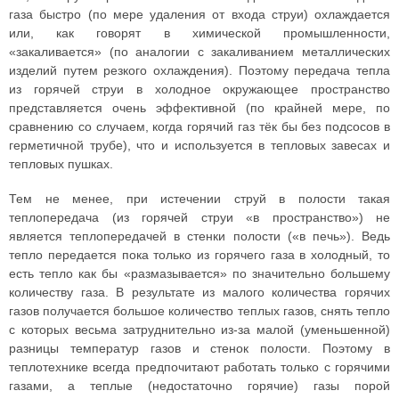
газа быстро (по мере удаления от входа струи) охлаждается
или, как говорят в химической промышленности,
«закаливается» (по аналогии с закаливанием металлических
изделий путем резкого охлаждения). Поэтому передача тепла
из горячей струи в холодное окружающее пространство
представляется очень эффективной (по крайней мере, по
сравнению со случаем, когда горячий газ тёк бы без подсосов в
герметичной трубе), что и используется в тепловых завесах и
тепловых пушках.
Тем не менее, при истечении струй в полости такая
теплопередача (из горячей струи «в пространство») не
является теплопередачей в стенки полости («в печь»). Ведь
тепло передается пока только из горячего газа в холодный, то
есть тепло как бы «размазывается» по значительно большему
количеству газа. В результате из малого количества горячих
газов получается большое количество теплых газов, снять тепло
с которых весьма затруднительно из-за малой (уменьшенной)
разницы температур газов и стенок полости. Поэтому в
теплотехнике всегда предпочитают работать только с горячими
газами, а теплые (недостаточно горячие) газы порой