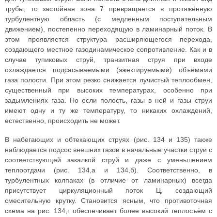
трубы, то застойная зона 7 превращается в протяжённую
турбулентную область (с медленным поступательным
движением), постепенно переходящую в ламинарный поток. В
этом проявляется структура расширяющегося перехода,
создающего местное газодинамическое сопротивление. Как и в
случае тупиковых струй, транзитная струя при входе
охлаждается подсасываемыми (эжектируемыми) объёмами
газа полости. При этом резко снижается лучистый теплообмен,
существенный при высоких температурах, особенно при
задымлениях газа. Но если полость, газы в ней и газы струи
имеют одну и ту же температуру, то никаких охлаждений,
естественно, происходить не может.
В набегающих и обтекающих струях (рис. 134 и 135) также
наблюдается подсос внешних газов в начальные участки струи с
соответствующей закалкой струй и даже с уменьшением
теплоотдачи (рис. 134,а и 134,б). Соответственно, в
турбулентных колпаках (в отличие от ламинарных) всегда
присутствует циркуляционный поток Ц, создающий
смесительную крутку. Становится ясным, что противоточная
схема на рис. 134,г обеспечивает более высокий теплосъём с