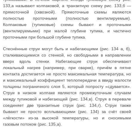
133,а называют колпаковой, а транзитную схему рис. 133,б —
прямоточной (сквозной). Прямоточные схемы являются
полностью проточными (полностью вентилируемые).
Колпаковые (тупиковые) схемы бывают и проточными
(вентилируемыми) при малой глубине тупика, и частично
проточными при большой глубине тупика.
Стеснённые струи могут быть и набегающими (рис. 134 а, б),
сталкивающимися со стенкой, но свободными в направлении
вверх вдоль стенки. Набегающие струи обеспечивают
локальный нагрев (например, при сварке), причём в пятне
контакта достигается не просто максимальная температура, но
и максимальный коэффициент теплопередачи а ввиду малости
толщины пограничного слоя 5, который попросту «сдувается».
Струи в низком колпаке являются промежуточным случаем
между тупиковой и набегающей (рис. 134,в). Струя в перевале
соединяет две транзитные струи (рис. 134,г). Струи также
бывают не просто всплывающими (рис. 134) за счёт своей
«лёгкости» из-за высокой температуры, но и сносимыми
газовым потоком (рис. 135,а).