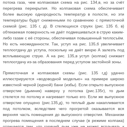
потока газа, чем колпаковая схема на рис. 134,в, но за счёт
перегрева перекрытия. Но колпаковая схема обеспечивает
более высокую однородность температур в полости, но эти
температуры будут сниженными по сравнению с прямоточной
схемой (рис. 135 г, д). В стелющихся струях (рис. 135 б, в)
обтекаемая поверхность не даёт подмешиваться в струю каким-
либо газам с её стороны, обеспечивая повышенный теплосъём.
Но есть неожиданности. Так, уступ на рис. 135,б увеличивает
теплоотдачу до уступа, поскольку не даёт вихрю А залезть под
всплывающую струю. А на рис. 135,в уступ (колпак) снижает
теплоотдачу из-за образования перед уступом застойной зоны.
Прямоточная и колпаковая схемы (рис. 135 г,д) удачно
иллюстрируются «водоводной моделью» на примере широко
известной черной (курной) бани (избы). Если открыто выпускное
отверстие (дымник) наверху у потолка (рис.135г), то дым
стелется по потолку и нагревает только его. Если же выпускное
отверстие опущено (рис.135,д), то теплый дым накапливается
под потолком, вследствие чего прогретой оказывается вся
верхняя часть помещения до выпускного отверстия. Механизм
прогрева помещения в последнем случае (в режиме колпака)
отличается тем, что горячий дым уже не может всплывать к