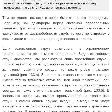
отверстие в стене приводит к более равномерному прогреву
помещения, но за счёт худшего прогрева потолка.
Тем не менее, полости в печах бывают просто необходимы,
например, как демпферы перед системой параллельных
каналов. При этом ситуация в полостях может изменяться в
зависимости от дальнобойности струй, то есть по существу в
зависимости от плавности перехода канала в полость.
Если затопленная струя развивается в ограниченном
пространстве, то её называют стеснённой. Видов стеснённых
струй множество, мы рассмотрим лишь простейшие случаи.
Если вход (исток) и выход (сток) газа происходит из одной и той
же стенки замкнутого сосуда, то такую струю называют
тупиковой (рис. 133,а). Ясно, что в истинных колпаках мы всегда
имеем только тупиковые струи той или иной геометрии. Если
вход и выход газа организованы в противоположных стенках
сосуда, то такую струю называют транзитной (рис. 133,б). В
канальных печах мы имеем преимущественно транзитные
струи. В самом общем случае, входы и выходы газа могут
находиться в любых стенках, такие струи называют транзитно-
тупиковыми. В печном жаргоне иногда тупиковую схему рис.