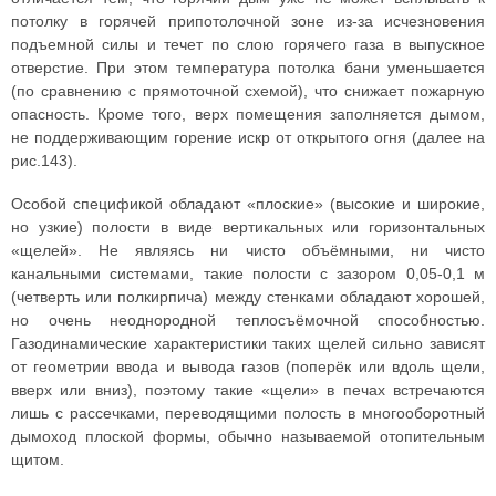
потолку в горячей припотолочной зоне из-за исчезновения
подъемной силы и течет по слою горячего газа в выпускное
отверстие. При этом температура потолка бани уменьшается
(по сравнению с прямоточной схемой), что снижает пожарную
опасность. Кроме того, верх помещения заполняется дымом,
не поддерживающим горение искр от открытого огня (далее на
рис.143).
Особой спецификой обладают «плоские» (высокие и широкие,
но узкие) полости в виде вертикальных или горизонтальных
«щелей». Не являясь ни чисто объёмными, ни чисто
канальными системами, такие полости с зазором 0,05-0,1 м
(четверть или полкирпича) между стенками обладают хорошей,
но очень неоднородной теплосъёмочной способностью.
Газодинамические характеристики таких щелей сильно зависят
от геометрии ввода и вывода газов (поперёк или вдоль щели,
вверх или вниз), поэтому такие «щели» в печах встречаются
лишь с рассечками, переводящими полость в многооборотный
дымоход плоской формы, обычно называемой отопительным
щитом.