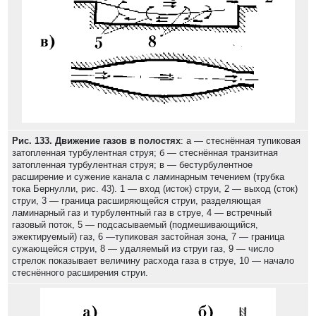
Рис. 133. Движение газов в полостях
: а — стеснённая тупиковая
затопленная турбулентная струя; б — стеснённая транзитная
затопленная турбулентная струя; в — бестурбулентное
расширение и сужение канала с ламинарным течением (трубка
тока Бернулли, рис. 43). 1 — вход (исток) струи, 2 — выход (сток)
струи, 3 — граница расширяющейся струи, разделяющая
ламинарный газ и турбулентный газ в струе, 4 — встречный
газовый поток, 5 — подсасываемый (подмешивающийся,
эжектируемый) газ, 6 —тупиковая застойная зона, 7 — граница
сужающейся струи, 8 — удаляемый из струи газ, 9 — число
стрелок показывает величину расхода газа в струе, 10 — начало
стеснённого расширения струи.