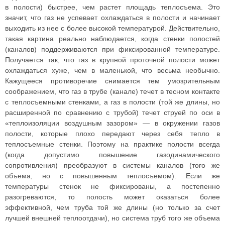
в полости) быстрее, чем растет площадь теплосъема. Это
значит, что газ не успевает охлаждаться в полости и начинает
выходить из нее с более высокой температурой. Действительно,
такая картина реально наблюдается, когда стенки полостей
(каналов) поддерживаются при фиксированной температуре.
Получается так, что газ в крупной проточной полости может
охлаждаться хуже, чем в маленькой, что весьма необычно.
Кажущееся противоречие снимается тем умозрительным
соображением, что газ в трубе (канале) течет в тесном контакте
с теплосъемными стенками, а газ в полости (той же длины, но
расширенной по сравнению с трубой) течет струей по оси в
«теплоизоляции воздушным зазором» — в окружении газов
полости, которые плохо передают через себя тепло в
теплосъемные стенки. Поэтому на практике полости всегда
(когда допустимо повышение газодинамического
сопротивления) преобразуют в системы каналов (того же
объема, но с повышенным теплосъемом). Если же
температуры стенок не фиксированы, а постепенно
разогреваются, то полость может оказаться более
эффективной, чем труба той же длины (но только за счет
лучшей внешней теплоотдачи), но система труб того же объема