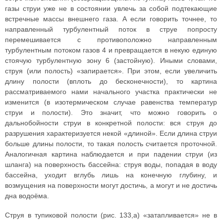
газы струи уже не в состоянии увлечь за собой подтекающие
встречные массы внешнего газа. А если говорить точнее, то
направленный турбулентный поток в струе попросту
перемешивается с противоположно направленным
турбулентным потоком газов 4 и превращается в некую единую
стоячую турбулентную зону 6 (застойную). Иными словами,
струя (или полость) «запирается». При этом, если увеличить
длину полости (вплоть до бесконечности), то картина
рассматриваемого нами начального участка практически не
изменится (в изотермическом случае равенства температур
струи и полости). Это значит, что можно говорить о
дальнобойности струи в конкретной полости: вся струя до
разрушения характеризуется некой «длиной». Если длина струи
больше длины полости, то такая полость считается проточной.
Аналогичная картина наблюдается и при падении струи (из
шланга) на поверхность бассейна: струя воды, попадая в воду
бассейна, уходит вглубь лишь на конечную глубину, и
возмущения на поверхности могут достичь, а могут и не достичь
дна водоёма.
Струя в тупиковой полости (рис. 133,а) «затапливается» не в