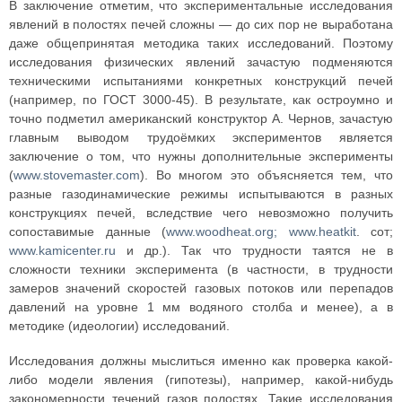
В заключение отметим, что экспериментальные исследования
явлений в полостях печей сложны — до сих пор не выработана
даже общепринятая методика таких исследований. Поэтому
исследования физических явлений зачастую подменяются
техническими испытаниями конкретных конструкций печей
(например, по ГОСТ 3000-45). В результате, как остроумно и
точно подметил американский конструктор А. Чернов, зачастую
главным выводом трудоёмких экспериментов является
заключение о том, что нужны дополнительные эксперименты
(
www.stovemaster.com
). Во многом это объясняется тем, что
разные газодинамические режимы испытываются в разных
конструкциях печей, вследствие чего невозможно получить
сопоставимые данные (
www.woodheat.org;
www.heatkit
. сот;
www.kamicenter.ru
и др.). Так что трудности таятся не в
сложности техники эксперимента (в частности, в трудности
замеров значений скоростей газовых потоков или перепадов
давлений на уровне 1 мм водяного столба и менее), а в
методике (идеологии) исследований.
Исследования должны мыслиться именно как проверка какой-
либо модели явления (гипотезы), например, какой-нибудь
закономерности течений газов полостях. Такие исследования